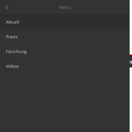
Menü
Menü
Aktuell
Praxis
Forschung
Nachrichten
Meinungen
Tre
Videos
is