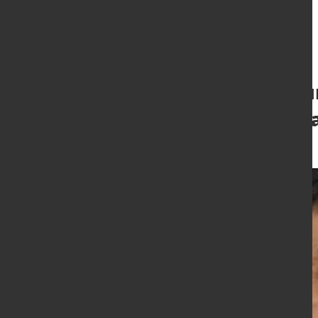
ArcelorMittal k
Führungsebene 
17. Dez. 2015
von Hans Diederichs