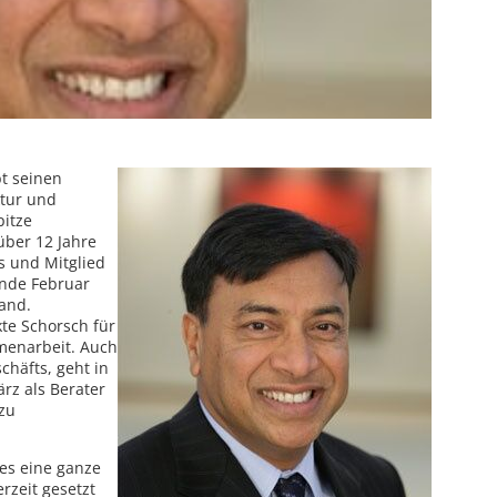
bt seinen
ktur und
itze
über 12 Jahre
as und Mitglied
 Ende Februar
and.
te Schorsch für
menarbeit. Auch
häfts, geht in
ärz als Berater
zu
es eine ganze
erzeit gesetzt