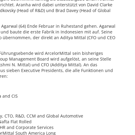
richtet. Aranha wird dabei unterstützt von David Clarke
udkovsky (Head of R&D) und Brad Davey (Head of Global
Agarwal (64) Ende Februar in Ruhestand gehen. Agarwal
v und baute die erste Fabrik in Indonesien mit auf. Seine
no übernommen, der direkt an Aditya Mittal (CFO und CEO
Führungsebende wird ArcelorMittal sein bisheriges
oup Management Board wird aufgelöst, an seine Stelle
kshmi N. Mittal) und CFO (Additya Mittal). An das
us sieben Executive Presidents, die alle Funktionen und
ren:
a and CIS
gy, CTO, R&D, CCM and Global Automotive
afta Flat Rolled
 HR and Corporate Services
orMittal South America Long