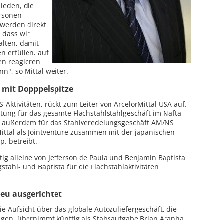
ieden, die
ersonen
r werden direkt
 dass wir
alten, damit
n erfüllen, auf
n reagieren
", so Mittal weiter.
 mit Dopppelspitze
S-Aktivitäten, rückt zum Leiter von ArcelorMittal USA auf.
ung für das gesamte Flachstahlstahlgeschäft im Nafta-
t außerdem für das Stahlveredelungsgeschäft AM/NS
Mittal als Jointventure zusammen mit der japanischen
. betreibt.
ig alleine von Jefferson de Paula und Benjamin Baptista
gstahl- und Baptista für die Flachstahlaktivitäten
neu ausgerichtet
e Aufsicht über das globale Autozuliefergeschäft, die
lagen, übernimmt künftig als Stabsaufgabe Brian Aranha,