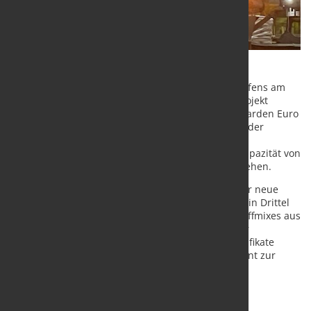
ArcelorMittal hat den Bau eines Elektrolichtbogenofens am
Stahlstandort Dünkirchen offiziell bestätigt. Das Projekt
umfasst ein Investitionsvolumen von rund 1,3 Milliarden Euro
und gilt als zentraler Schritt zur Dekarbonisierung der
Stahlproduktion des Konzerns in Frankreich. Die
Inbetriebnahme der Anlage mit einer geplanten Kapazität von
zwei Millionen Tonnen pro Jahr ist für 2029 vorgesehen.
Im Vergleich zur klassischen Hochofenroute soll der neue
Ofen die CO₂-Emissionen je Tonne Stahl auf etwa ein Drittel
reduzieren. Grundlage ist der Einsatz eines Rohstoffmixes aus
Schrott, HBI/DRI und Roheisen. Rund die Hälfte der
Investitionssumme wird über Energieeffizienz-Zertifikate
finanziell unterstützt, ein regulatorisches Instrument zur
Förderung von Energieeinsparungen und
Emissionsminderungen.
Der Konzern verweist zudem auf verbesserte