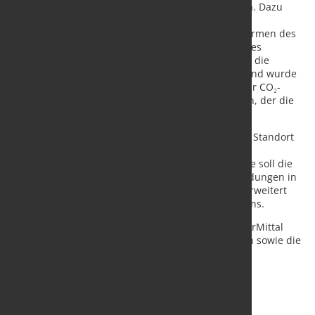
industriepolitische Rahmenbedingungen in Europa. Dazu
zählen insbesondere geplante Anpassungen bei
Importregelungen über Zollkontingente sowie Reformen des
CO₂-Grenzausgleichsmechanismus, die aus Sicht des
Unternehmens faire Wettbewerbsbedingungen für die
europäische Stahlindustrie stärken sollen. Ergänzend wurde
in Frankreich ein langfristiger Stromliefervertrag für CO₂-
armen und wettbewerbsfähigen Strom geschlossen, der die
Energieversorgung des Projekts absichert.
Parallel investiert ArcelorMittal am nahegelegenen Standort
Mardyck rund 500 Millionen Euro in eine neue
Produktionseinheit für Elektrobandstahl. Die Anlage soll die
wachsende Nachfrage nach elektrifizierten Anwendungen in
Industrie und Automobilsektor unterstützen und erweitert
das europäische Produktportfolio des Unternehmens.
Mit dem Projekt in Dünkirchen unterstreicht ArcelorMittal
seine langfristige industrielle Präsenz in Frankreich sowie die
strategische Ausrichtung auf eine CO₂-ärmere
Stahlproduktion in Europa.
Quelle:
Arcelor Mittal
/ Foto: marketSTEEL