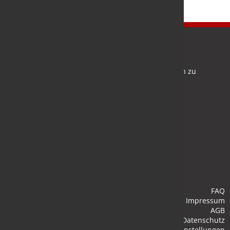
Newsletter
Bleiben Sie auf dem Laufenden und melden Sie sich zu
verschiedene Newsletter an.
Anmelden
FAQ
Impressum
AGB
Datenschutz
Cookie-Einstellungen