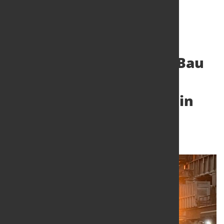
ArcelorMittal bestätigt Bau
eines
Elektrolichtbogenofens in
Dünkirchen
10. Feb. 2026
von Hubert Hunscheidt