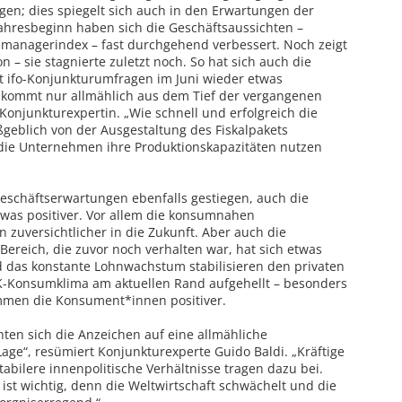
egen; dies spiegelt sich auch in den Erwartungen der
ahresbeginn haben sich die Geschäftsaussichten –
smanagerindex – fast durchgehend verbessert. Noch zeigt
on – sie stagnierte zuletzt noch. So hat sich auch die
t ifo-Konjunkturumfragen im Juni wieder etwas
e kommt nur allmählich aus dem Tief der vergangenen
Konjunkturexpertin. „Wie schnell und erfolgreich die
ßgeblich von der Ausgestaltung des Fiskalpakets
 die Unternehmen ihre Produktionskapazitäten nutzen
Geschäftserwartungen ebenfalls gestiegen, auch die
etwas positiver. Vor allem die konsumnahen
 zuversichtlicher in die Zukunft. Aber auch die
eich, die zuvor noch verhalten war, hat sich etwas
nd das konstante Lohnwachstum stabilisieren den privaten
fK-Konsumklima am aktuellen Rand aufgehellt – besonders
immen die Konsument*innen positiver.
hten sich die Anzeichen auf eine allmähliche
age“, resümiert Konjunkturexperte Guido Baldi. „Kräftige
tabilere innenpolitische Verhältnisse tragen dazu bei.
ist wichtig, denn die Weltwirtschaft schwächelt und die