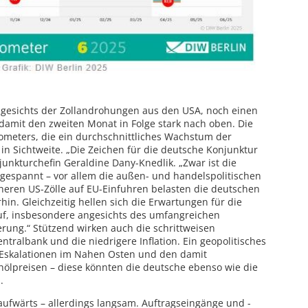
ngesichts der Zollandrohungen aus den USA, noch einen
 damit den zweiten Monat in Folge stark nach oben. Die
ometers, die ein durchschnittliches Wachstum der
 in Sichtweite. „Die Zeichen für die deutsche Konjunktur
unkturchefin Geraldine Dany-Knedlik. „Zwar ist die
angespannt – vor allem die außen- und handelspolitischen
heren US-Zölle auf EU-Einfuhren belasten die deutschen
n. Gleichzeitig hellen sich die Erwartungen für die
f, insbesondere angesichts des umfangreichen
rung.“ Stützend wirken auch die schrittweisen
tralbank und die niedrigere Inflation. Ein geopolitisches
n Eskalationen im Nahen Osten und den damit
lpreisen – diese könnten die deutsche ebenso wie die
.
 aufwärts – allerdings langsam. Auftragseingänge und -