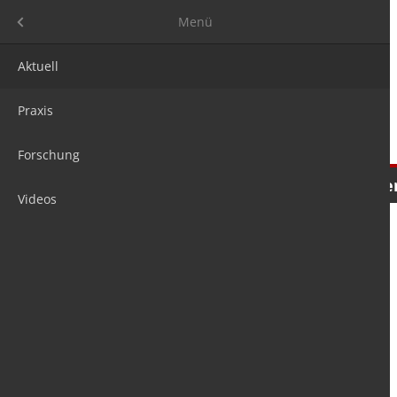
Menü
Menü
Aktuell
Praxis
Forschung
Nachrichten
Meinungen
Tre
Videos
is