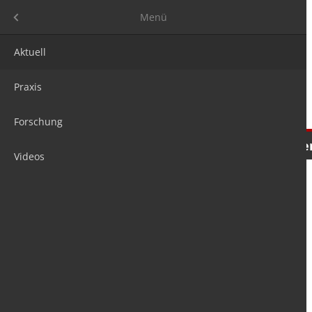
Menü
Menü
Aktuell
Praxis
Forschung
Nachrichten
Meinungen
Tre
Videos
is