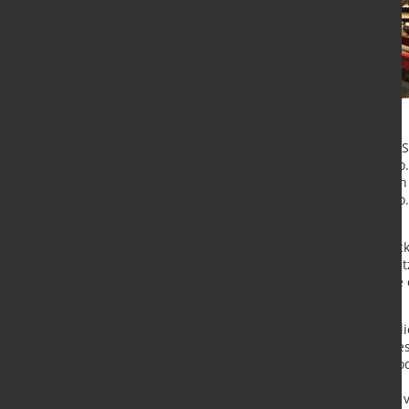
Die Schrottzukäufe der deutschen S
9,5 % und lagen damit bei 12,7 Mio. t
korrespondiert mit der gestiegenen
produzierten im Jahr 2024 37,2 Mio
Vorjahr entspricht.
Wesentlicher Treiber dieser Entwick
Stahlschrott als Einsatzmaterial n
auf 10,8 Mio. t Rohstahl leistete s
Schrottverbrauchs.
Trotz der positiven Impulse blieb
dritten Mal in Folge unter der ang
auf einem insgesamt niedrigen Pro
Der Schrottaußenhandel war 2024 v