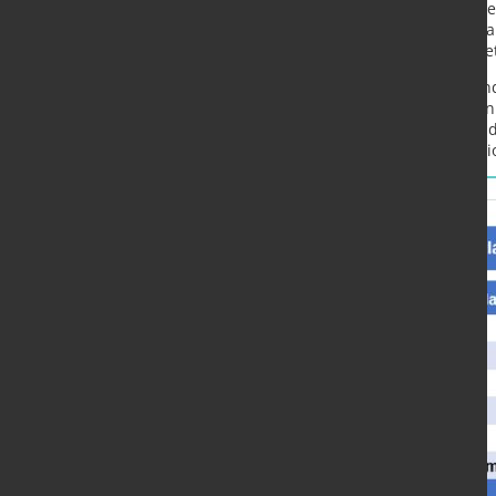
gestiegene Stahlproduktion entspr
Vorjahr um 22 % auf 4,3 Mio. t zun
In der Folge verringerte sich der N
Im Jahr 2024 wurden in Deutschland 
Rohstahlerzeugung eingesetzt – ein
Einbeziehung von Eisen-, Stahl- u
Stahlschrottverbrauch auf 20,65 Mio