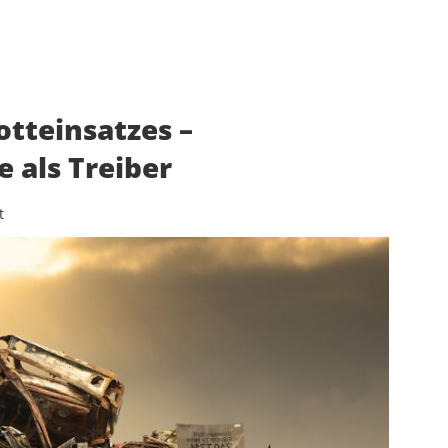
otteinsatzes –
e als Treiber
t