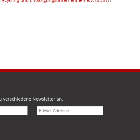
recycling und Entsorgungsunternehmen e.V. (BDSV)
/
u verschiedene Newsletter an.