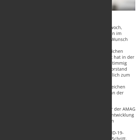
Der Aluminiumkonzern AMAG verkündete am Mittwoch,
25.10., dass Mag. Gerald Mayer nach rund 16 Jahren im
Vorstand der AMAG Austria Metall AG (AMAG) den Wunsch
auf vorzeitige einvernehmliche Auflösung seines
Vorstandsvertrages geäußert hat, um neuen beruflichen
Herausforderungen nachzugehen. Der Aufsichtsrat hat in der
heutigen Aufsichtsratssitzung diesem Wunsch einstimmig
zugestimmt. Gerald Mayer ist seit 2007 als Finanzvorstand
der AMAG tätig und wurde per 1. März 2019 zusätzlich zum
Vorstandsvorsitzenden bestellt. Während seiner
Vorstandstätigkeit sind wesentliche strategische Weichen
gestellt und die AMAG unter anderem erfolgreich an der
Wiener Börse gelistet worden.
Dipl.-Ing. Herbert Ortner, Aufsichtsratsvorsitzender der AMAG
Austria Metall AG: „Gerald Mayer hat die positive Entwicklung
der AMAG wesentlich mitgestaltet. Neben wichtigen
strategischen Meilensteinen wurden zuletzt die
Auswirkungen geopolitischer Krisen sowie die COVID-19-
Pandemie vorbildlich bewältigt. Wir bedauern den Schritt,