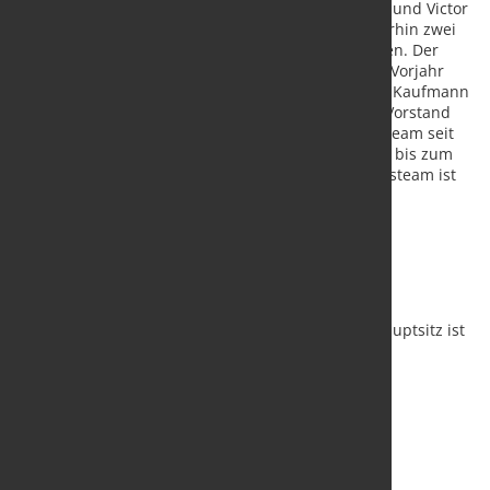
Mit Helmut Kaufmann, Technikvorstand der AMAG und Victor
Breguncci, Vertriebsvorstand der AMAG sind weiterhin zwei
erfahrene Experten im Vorstand der AMAG vertreten. Der
Vorstandsvertrag von Helmut Kaufmann wurde im Vorjahr
vorzeitig bis zum 30. April 2026 verlängert. Helmut Kaufmann
ist – wie auch Gerald Mayer – bereits seit 2007 im Vorstand
der AMAG. Victor Breguncci gehört dem Vorstandsteam seit
2019 an. Sein Vertrag wurde bereits 2021 vorzeitig, bis zum
31. Mai 2026, verlängert. Die Stabilität im Vorstandsteam ist
damit sichergestellt.
Über die Amag
Die Austria Metall AG, kurz AMAG, ist der größte
Aluminiumkonzern in Österreich. Er bietet sowohl
Primäraluminium als auch Aluminiumhalbzeug. Hauptsitz ist
in Ranshofen, einem Stadtteil von Braunau am Inn.
Quelle und Vorschaubild:
AMAG Austria Metall AG