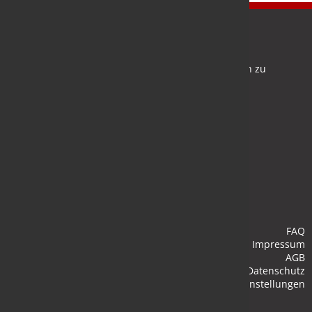
Newsletter
Bleiben Sie auf dem Laufenden und melden Sie sich zu
verschiedene Newsletter an.
Anmelden
FAQ
Impressum
AGB
Datenschutz
Cookie-Einstellungen