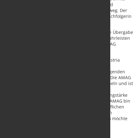
zeigen aber gleichzeitig auch Verständnis dafür und
wünschen ihm alles Gute für den weiteren Lebensweg. Der
Prozess zur Suche eines Nachfolgers oder einer Nachfolgerin
wurde umgehend eingeleitet.“
Klares Ziel des Aufsichtsrates ist es, eine geordnete Übergabe
an die/den neue/n Vorstandsvorsitzende/n zu gewährleisten
und damit den profitablen Wachstumskurs der AMAG
unverändert fortzusetzen.
Gerald Mayer, Vorstandsvorsitzender der AMAG Austria
Metall AG: „Ich bin dankbar, dass ich in 16 Jahren
Vorstandstätigkeit gemeinsam mit einem herausragenden
Team zur Entwicklung der AMAG beitragen durfte. Die AMAG
konnte in dieser Zeit den Umsatz mehr als verdoppeln und ist
zweifelsohne als Produzent von hochqualitativen
Spezialprodukten mit einer ausgewiesenen Recyclingstärke
weltweit anerkannt. Von der positiven Zukunft der AMAG bin
ich überzeugt, für mich ist jedoch die Zeit zur beruflichen
Veränderung gekommen. Dem Aufsichtsrat, meinen
Vorstandskollegen und dem gesamten AMAG-Team möchte
ich für das mir entgegengebrachte Vertrauen und
Verständnis für diesen Schritt danken.“