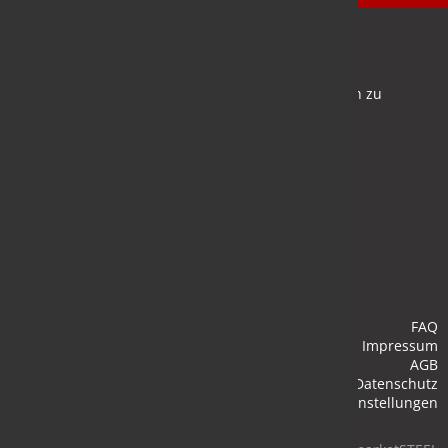
Newsletter
Bleiben Sie auf dem Laufenden und melden Sie sich zu
verschiedene Newsletter an.
Anmelden
FAQ
Impressum
AGB
Datenschutz
Cookie-Einstellungen