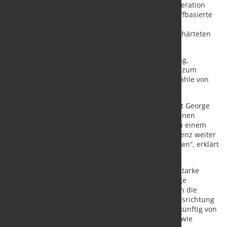
zehn Premium-Messerstahlgüten, die neueste Generation
Damaststahl (Damax), austenitische und kohlenstoffbasierte
Federstähle, ausscheidungshärtende Stähle,
Nickellegierungen sowie eine breite Auswahl an gehärteten
und angelassenen Produkten.
Die Zusammenarbeit ermöglicht lokale Lagerhaltung,
schnellere Lieferzeiten und einen direkten Zugang zum
breiten Portfolio leistungsstarker Präzisionsbandstähle von
Alleima.
„Wir freuen uns sehr über die Zusammenarbeit mit George
Ibbotson (Steels) Ltd. Ihre Erfahrung und gewachsenen
Beziehungen innerhalb der Branche machen sie zu einem
wertvollen Partner, während wir unsere Marktpräsenz weiter
ausbauen und eine wachsende Kundschaft bedienen“, erklärt
Roberto Torresani, Vertriebsleiter bei Alleima.
Die Kooperation ist Teil der Strategie von Alleima, starke
lokale Partnerschaften aufzubauen, um hochwertige
Werkstoffe näher an den Kunden zu bringen. Durch die
starke regionale Präsenz und kundenorientierte Ausrichtung
von George Ibbotson profitieren britische Kunden künftig von
verlässlichem Zugang zu Weltklasse-Materialien sowie