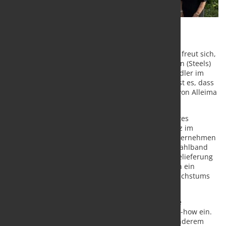
Alleima, ein weltweit führender Hersteller von
hochentwickelten Stählen und Speziallegierungen, freut sich,
eine strategische Partnerschaft mit George Ibbotson (Steels)
Ltd. bekanntzugeben – einem etablierten Stahlhändler im
Vereinigten Königreich. Ziel der Zusammenarbeit ist es, dass
George Ibbotson künftig die Premium-Bandstähle von Alleima
im gesamten britischen Markt vertreibt.
George Ibbotson (Steels) Ltd. ist ein inhabergeführtes
Familienunternehmen in dritter Generation mit Sitz im
Herzen der britischen Stahlstadt Sheffield. Das Unternehmen
blickt auf jahrzehntelange Erfahrung im Bereich Stahlband
zurück und genießt einen exzellenten Ruf in der Belieferung
sowie im Kundenservice. Damit ist George Ibbotson ein
idealer Partner zur Unterstützung des weiteren Wachstums
von Alleima im Markt für Präzisionsbandstahl.
Alleima bringt in die Partnerschaft eine langjährige
metallurgische Expertise und umfangreiches Know-how ein.
Das umfassende Produktportfolio umfasst unter anderem