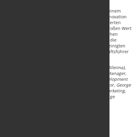
technischem Support und Service.
„Wir sind stolz auf die Partnerschaft mit Alleima – einem
Unternehmen, dessen Engagement für Qualität, Innovation
und Integrität hervorragend zu unseren eigenen Werten
passt. Bei George Ibbotson (Steels) Ltd. legen wir großen Wert
auf langfristige Kundenbeziehungen und persönlichen
Service. Diese Stärken möchten wir künftig auch in die
Betreuung neuer und bestehender Kunden im Vereinigten
Königreich einbringen“, sagt Stuart Church, Geschäftsführer
von George Ibbotson (Steels) Ltd.
Bildtext (v.l.):
Steffanie Nebelung (Sales Specialist, Alleima),
Alison Kanuritch (Office and Sales Administration Manager,
George Ibbotson), Paul Favell (Global Business Development
Manager, Alleima), Stuart Church (Managing Director, George
Ibbotson), Roberto Torresani (Head of Sales and Marketing,
Alleima), Victoria Church (Head of Accounting, George
Ibbotson).
Quelle und Foto:
Alleima AB