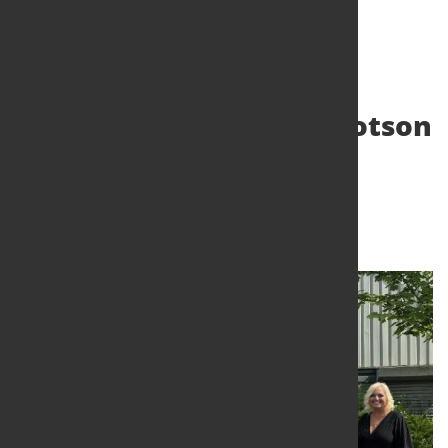
Alleima und George Ibbotson
bündeln Kräfte für den
britischen Markt
23. Juni 2025
von Hubert Hunscheidt