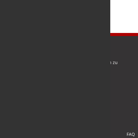
Newsletter
Bleiben Sie auf dem Laufenden und melden Sie sich zu
verschiedene Newsletter an.
Anmelden
FAQ