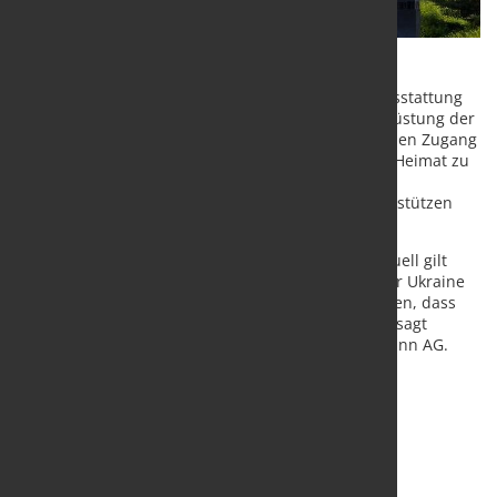
Die Stadt Leverkusen nutzt das Geld für die Erstausstattung
von Wohnungen und auch für die technische Ausrüstung der
Flüchtlingsunterkunft in der Merziger Straße, um den Zugang
zum Internet und damit zu Informationen aus der Heimat zu
ermöglichen. Die Wuppermann-Standorte in den
Niederlanden, Österreich, Polen und Ungarn unterstützen
ebenfalls lokal vor Ort.
„Ein Krieg in Europa - wir alle sind erschüttert. Aktuell gilt
unsere Sorge ganz besonders den Menschen in der Ukraine
und denen, die von dort flüchten müssen. Wir hoffen, dass
wir mit unserer Spende ein wenig helfen können“, sagt
Johannes Nonn, Vorstandssprecher der Wuppermann AG.
Quelle und Foto:
Wuppermann AG