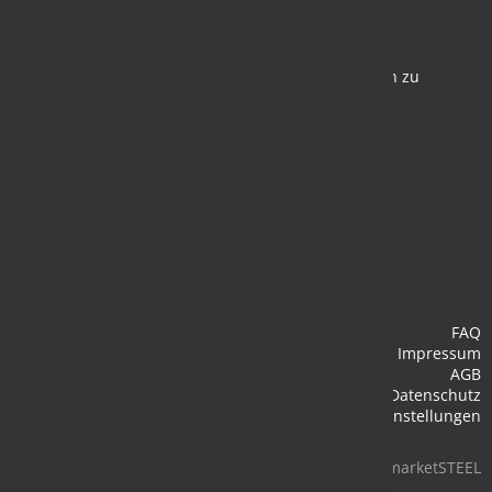
Newsletter
Bleiben Sie auf dem Laufenden und melden Sie sich zu
verschiedene Newsletter an.
Anmelden
FAQ
Impressum
AGB
Datenschutz
Cookie-Einstellungen
© 2026 marketSTEEL