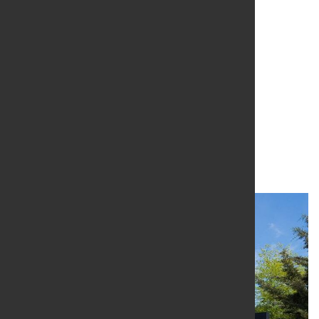
50.000 Euro für
Kriegsflüchtige aus der
Ukraine
29. März 2022
von Hubert Hunscheidt