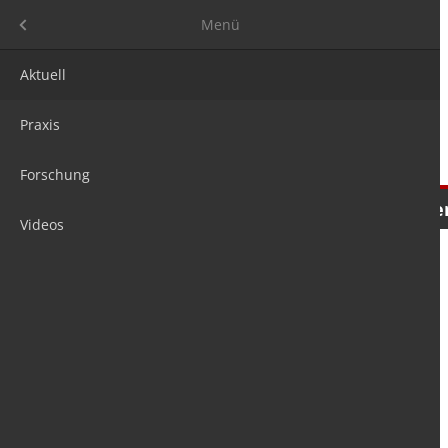
Menü
Menü
Aktuell
Praxis
Forschung
Nachrichten
Meinungen
Tre
Videos
is