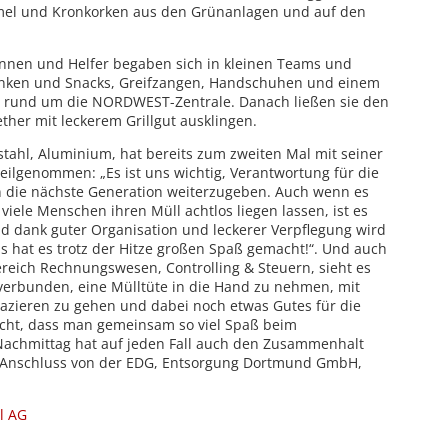
mel und Kronkorken aus den Grünanlagen und auf den
innen und Helfer begaben sich in kleinen Teams und
ränken und Snacks, Greifzangen, Handschuhen und einem
et rund um die NORDWEST-Zentrale. Danach ließen sie den
ther mit leckerem Grillgut ausklingen.
elstahl, Aluminium, hat bereits zum zweiten Mal mit seiner
lgenommen: „Es ist uns wichtig, Verantwortung für die
die nächste Generation weiterzugeben. Auch wenn es
viele Menschen ihren Müll achtlos liegen lassen, ist es
 Und dank guter Organisation und leckerer Verpflegung wird
ns hat es trotz der Hitze großen Spaß gemacht!“. Und auch
ereich Rechnungswesen, Controlling & Steuern, sieht es
 verbunden, eine Mülltüte in die Hand zu nehmen, mit
azieren zu gehen und dabei noch etwas Gutes für die
acht, dass man gemeinsam so viel Spaß beim
achmittag hat auf jeden Fall auch den Zusammenhalt
m Anschluss von der EDG, Entsorgung Dortmund GmbH,
l AG