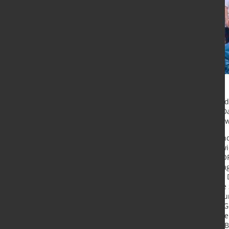
Anlass war der jährlich stattfinde
zum vierten Mal veranstaltet hat. 
Holding weltweit für einen guten Z
Bei strahlendem Sonnenschein und
Mitarbeitende von NORDWEST sowi
West-Areal, ausgehend von der NO
wurden an dem Samstagnachmittag
zur NORDWEST-Zentrale gebracht. Da
Standort, sondern lädt durch sein
Dortmund zum Spazieren, Joggen un
Teilnehmenden ein Anliegen, das G
Aufenthaltsqualität für die Besuche
Neben größeren Fundstücken wie Br