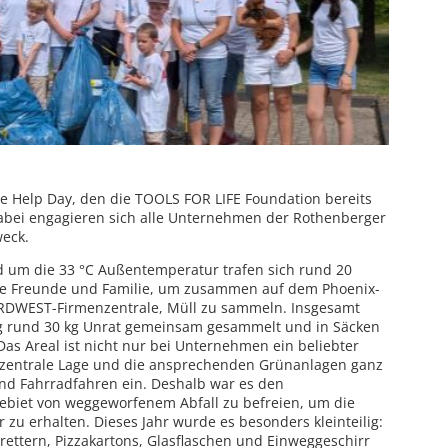
nde Help Day, den die TOOLS FOR LIFE Foundation bereits
Dabei engagieren sich alle Unternehmen der Rothenberger
weck.
 um die 33 °C Außentemperatur trafen sich rund 20
e Freunde und Familie, um zusammen auf dem Phoenix-
RDWEST-Firmenzentrale, Müll zu sammeln. Insgesamt
 rund 30 kg Unrat gemeinsam gesammelt und in Säcken
s Areal ist nicht nur bei Unternehmen ein beliebter
e zentrale Lage und die ansprechenden Grünanlagen ganz
d Fahrradfahren ein. Deshalb war es den
ebiet von weggeworfenem Abfall zu befreien, um die
r zu erhalten. Dieses Jahr wurde es besonders kleinteilig:
ettern, Pizzakartons, Glasflaschen und Einweggeschirr