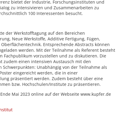
erenz bietet der Industrie, Forschungsinstituten und
Dialog zu intensivieren und Zusammenarbeiten zu
rchschnittlich 100 Interessenten besucht.
e der Werkstofftagung auf den Bereichen
erung, Neue Werkstoffe, Additive Fertigung, Fügen,
 Oberflächentechnik. Entsprechende Abstracts können
chgeladen werden. Mit der Teilnahme als Referent besteht
 Fachpublikum vorzustellen und zu diskutieren. Die
cht zudem einen intensiven Austausch mit den
en Schwerpunkten: Unabhängig von der Teilnahme als
oster eingereicht werden, die in einer
llung präsentiert werden. Zudem besteht über eine
men bzw. Hochschulen/Institute zu präsentieren.
 Ende Mai 2023 online auf der Webseite www.kupfer.de
stitut