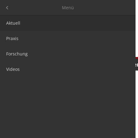
Menü
Menü
Aktuell
Praxis
Forschung
Nachrichten
Meinungen
Tre
Videos
is