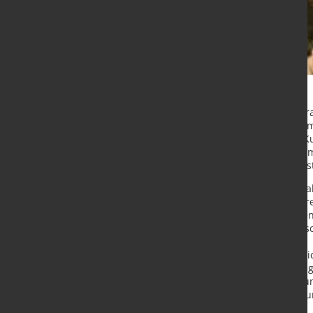
Am 29. und 30. November 2023 vera
technologisches Kompetenzzentrum 
Branchenverband der deutschen Kup
Industrie und Wissenschaft zusamme
Werkstoffe, seine diesjährige Werk
Interessenten, die sich in diesem J
beteiligen möchten, können entspre
Kupfer-Symposium ist die bedeuten
professionellen Erfahrungsaustaus
der
wichtigsten werkstoffwissenschaft
qualitativ hochwertigen Fachvortr
Möglichkeit geschätzt, sich über kü
Fertigungstechnik auszutauschen u