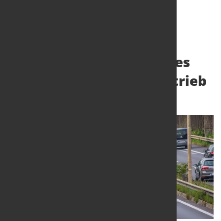
15.000 Liter synthetisches
Benzin für Dauertestbetrieb
26. Mai 2023
von Hubert Hunscheidt