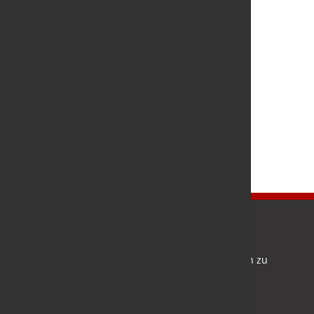
Newsletter
Bleiben Sie auf dem Laufenden und melden Sie sich zu
verschiedene Newsletter an.