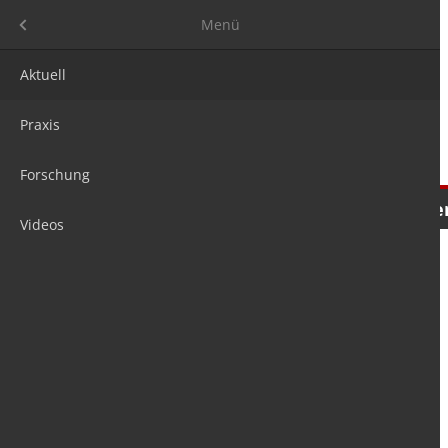
Menü
Menü
Aktuell
Praxis
Forschung
Nachrichten
Meinungen
Tre
Videos
is