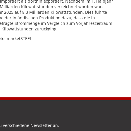
portiert als dorthin exportiert. Nachdem im 1. Halbjahr
Milliarden Kilowattstunden verzeichnet worden war,
hr 2025 auf 8,3 Milliarden Kilowattstunden. Dies führte
 der inländischen Produktion dazu, dass die in
efragte Strommenge im Vergleich zum Vorjahreszeitraum
n Kilowattstunden zurückging.
oto: marketSTEEL
u verschiedene Newsletter an.