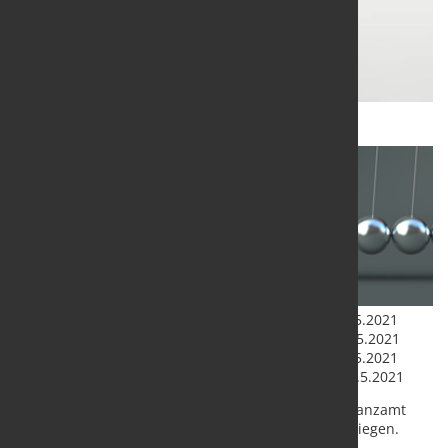
Steuertermine
(Fälligkeit):
Umsatzsteuerzahler
(Monatszahler): 10.5.2021
Lohnsteuerzahler
(Monatszahler): 10.5.2021
Gewerbesteuerzahler:
17.5.2021
Grundsteuerzahler:
17.5.2021
Bei einer
Scheckzahlung
muss der Scheck dem Finanzamt
spätestens drei Tage vor dem Fälligkeitstermin vorliegen.