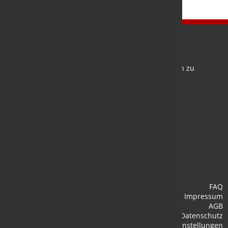
Newsletter
Bleiben Sie auf dem Laufenden und melden Sie sich zu
verschiedene Newsletter an.
Anmelden
FAQ
Impressum
AGB
Datenschutz
Cookie-Einstellungen