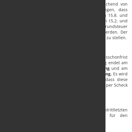
Bei der
Grundsteuer
kann die Gemeinde abweichend von
dem vierteljährlichen Zahlungsgrundsatz verlangen, dass
Beträge bis 15 EUR auf einmal grundsätzlich am 15.8. und
Beträge bis einschließlich 30 EUR je zur Hälfte am 15.2. und
am 15.8. zu zahlen sind. Auf Antrag kann die Grundsteuer
auch am 1.7. in einem Jahresbetrag entrichtet werden. Der
Antrag ist bis zum 30.9. des vorangehenden Jahres zu stellen.
Beachten Sie
Die für alle Steuern geltende dreitägige Zahlungsschonfrist
bei einer verspäteten Zahlung durch Überweisung endet am
14.5.2021 für die
Umsatz- und Lohnsteuerzahlung
und am
20.5.2021 für die
Gewerbe- und Grundsteuerzahlung.
Es wird
an dieser Stelle nochmals darauf hingewiesen, dass diese
Zahlungsschonfrist ausdrücklich nicht für Zahlung per Scheck
gilt.
Beiträge Sozialversicherung (Fälligkeit):
Sozialversicherungsbeiträge sind spätestens am drittletzten
Bankarbeitstag des laufenden Monats fällig, für den
Beitragsmonat Mai 2021 am 27.5.2021.