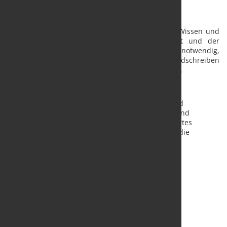
Haftungsausschluss
Der Inhalt des Rundschreibens ist nach bestem Wissen und
Kenntnisstand erstellt worden. Die Komplexität und der
ständige Wandel der Rechtsmaterie machen es notwendig,
Haftung und Gewähr auszuschließen. Das Rundschreiben
ersetzt nicht die individuelle persönliche Beratung.
Information zum Autor:
Die Steuerkanzlei Markus Schmetz berät kleine und
mittelständische Unternehmen, Existenzgründer und
Privatpersonen aus der Region Düsseldorf. Fundiertes
Fachwissen und fachübergreifende Kontakte sind die
Erfolgsgaranten.
mehr Information