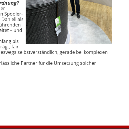
ordnung?
ler
en Spooler-
Danieli als
führenden
tet – und
fang bis
ägt, fair
neswegs selbstverständlich, gerade bei komplexen
erlässliche Partner für die Umsetzung solcher