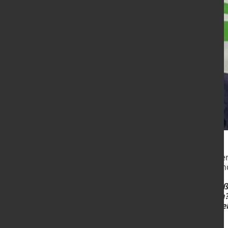
Uwe Reinecke, General Manager 
Walzwerk, Marktentwicklung un
Herr Reinecke, wie ist die gro
Investition in Riesa verlaufen
das Projekt bewährt – und we
Neuerungen gibt es?
Die Investition hat uns im