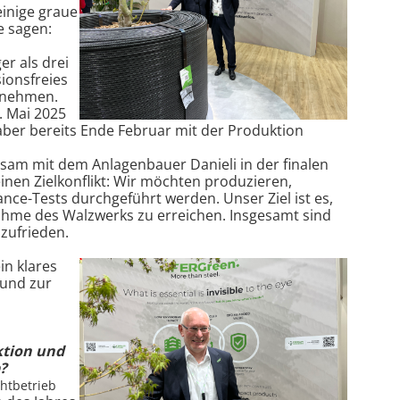
inige graue
e sagen:
er als drei
ionsfreies
u nehmen.
. Mai 2025
 aber bereits Ende Februar mit der Produktion
nsam mit dem Anlagenbauer Danieli in der finalen
einen Zielkonflikt: Wir möchten produzieren,
ce-Tests durchgeführt werden. Unser Ziel ist es,
hme des Walzwerks zu erreichen. Insgesamt sind
 zufrieden.
ein klares
 und zur
ktion und
?
chtbetrieb