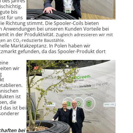
n des Jahres
schichtig.
gute bis
ist für uns
die Richtung stimmt. Die Spooler-Coils bieten
en Anwendungen bei unseren Kunden Vorteile bei
mit in der Produktivität.
Zugleich adressieren wir mit
n an CO₂-reduzierte Baustähle.
hnelle Marktakzeptanz. In Polen haben wir
tzmarkt gefunden, da das Spooler-Produkt dort
eine
beiten wir
g
kt
tablieren.
chnischen
ukten ist
en, die
 das ist bei
esonderer
chaften bei