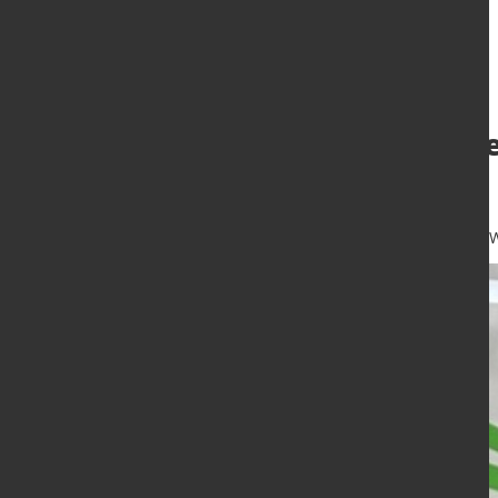
Investition in Ri
den Markt“
29. Juni 2026
von Dagmar Dieterle-W