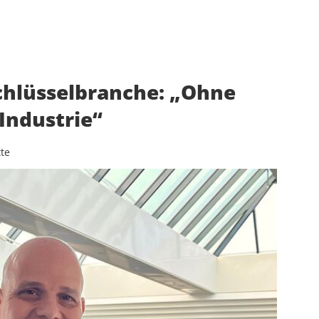
chlüsselbranche: „Ohne
 Industrie“
te