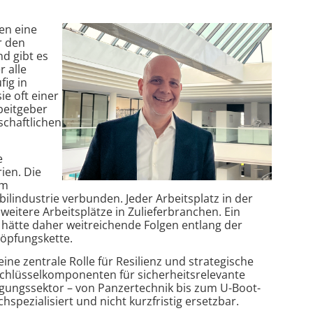
en eine
r den
nd gibt es
r alle
fig in
ie oft einer
rbeitgeber
schaftlichen
e
ien. Die
em
industrie verbunden. Jeder Arbeitsplatz in der
i weitere Arbeitsplätze in Zulieferbranchen. Ein
 hätte daher weitreichende Folgen entlang der
öpfungskette.
eine zentrale Rolle für Resilienz und strategische
Schlüsselkomponenten für sicherheitsrelevante
gungssektor – von Panzertechnik bis zum U-Boot-
hspezialisiert und nicht kurzfristig ersetzbar.