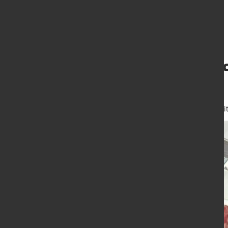
Gießereien als S
Guss läuft keine
6. Juli 2026
von Dagmar Dieterle-Wit