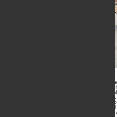
Der
Bundesverband der Deutschen 
mit etwa 65.000 bis 70.000 Besch
Automobil-, Maschinen- und Anl
die industrielle Wertschöpfung.
industriepolitischen Themen, fö
der Branche auf nationaler und 
Theuringer, warum Gießereien we