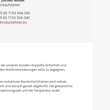
 Jochen Müller
erkaufsleiter
49 (0) 7153 504-200
9 (0) 7153 504-340
@inductoheat.eu
wir unseren Kunden doppelte Sicherheit und
eit den Marktveränderungen aktiv zu begegnen,
eim induktiven Randschichthärten wird mittels
t und danach gezielt abgekühlt. Die gewünschte
e Erwärmungszeit und die Temperatur exakt