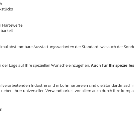
ch
kstücks
er Härtewerte
barkeit
timal abstimmbare Ausstattungsvarianten der Standard- wie auch der Son
 der Lage auf Ihre speziellen Wünsche einzugehen.
Auch für Ihr speziell
tallverarbeitenden Industrie und in Lohnhärtereien sind die Standardmasch
eben Ihrer universellen Verwendbarkeit vor allem auch durch Ihre kompa
en