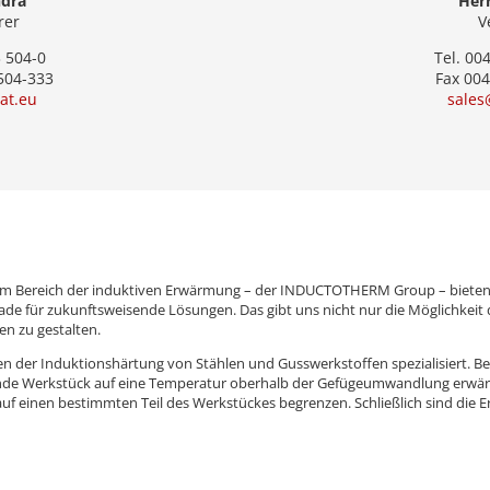
ndrä
Herr
rer
V
3 504-0
Tel. 00
 504-333
Fax 004
at.eu
sales
m Bereich der induktiven Erwärmung – der INDUCTOTHERM Group – bieten 
 gerade für zukunftsweisende Lösungen. Das gibt uns nicht nur die Möglichk
n zu gestalten.
ren der Induktionshärtung von Stählen und Gusswerkstoffen spezialisiert. B
de Werkstück auf eine Temperatur oberhalb der Gefügeumwandlung erwärm
 auf einen bestimmten Teil des Werkstückes begrenzen. Schließlich sind di