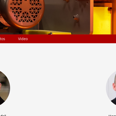
tos
Video