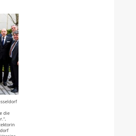
üsseldorf
e die
.“,
Rektorin
ldorf