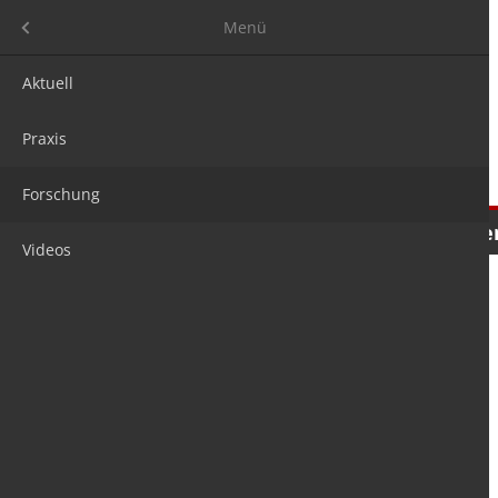
Menü
Menü
Aktuell
Praxis
Forschung
Nachrichten
Meinungen
Tre
Videos
is