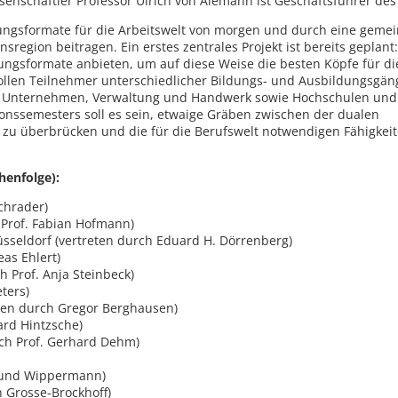
issenschaftler Professor Ulrich von Alemann ist Geschäftsführer des
ldungsformate für die Arbeitswelt von morgen und durch eine gem
egion beitragen. Ein erstes zentrales Projekt ist bereits geplant:
ungsformate anbieten, um auf diese Weise die besten Köpfe für di
ollen Teilnehmer unterschiedlicher Bildungs- und Ausbildungsgän
n Unternehmen, Verwaltung und Handwerk sowie Hochschulen und
onssemesters soll es sein, etwaige Gräben zwischen der dualen
zu überbrücken und die für die Berufswelt notwendigen Fähigkeit
henfolge):
chrader)
 Prof. Fabian Hofmann)
sseldorf (vertreten durch Eduard H. Dörrenberg)
as Ehlert)
h Prof. Anja Steinbeck)
ters)
ten durch Gregor Berghausen)
ard Hintzsche)
rch Prof. Gerhard Dehm)
mund Wippermann)
h Grosse-Brockhoff)