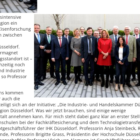
sintensive
gion ein
 Eisenforschung
ch zwischen
üsseldorf.
turmagnet
sstandort ist –
chzeitig noch
nd Industrie
 so Professor
ins kommen
r auch die
iligt sich an der Initiative: „Die Industrie- und Handelskammer D
gion Düsseldorf. Was wir jetzt brauchen, sind einige wenige
alt annehmen kann. Für mich steht dabei ganz klar an erster Stell
chulen bei der Fachkräftesicherung und dem Technologietransfer
geschäftsführer der IHK Düsseldorf. Professorin Anja Steinbeck, 
zende, Professorin Brigitte Grass, Präsidentin der Hochschule Düsse