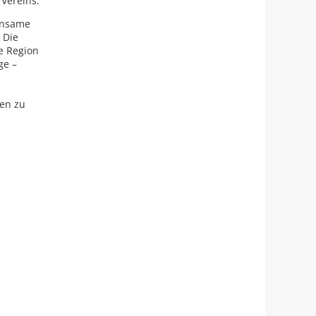
 Vereins.
einsame
 Die
e Region
ge –
en zu