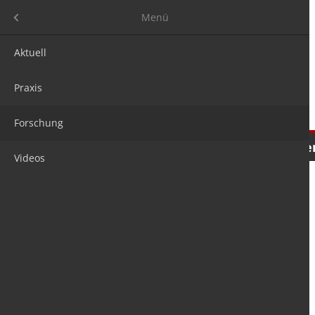
Menü
Menü
Aktuell
Praxis
Forschung
Nachrichten
Meinungen
Tre
Videos
is