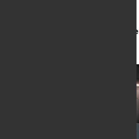
Metallischer 3D-Druck ve
Stahlbauteilen
30. Juni 2026
von Hubert Hunscheidt