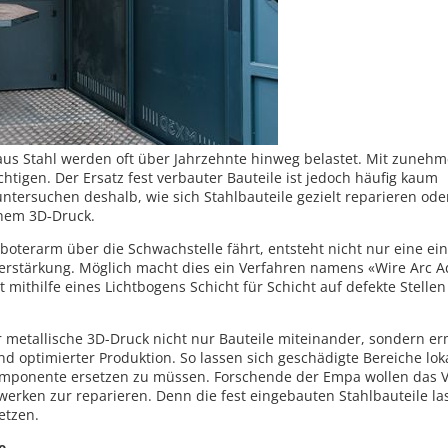
 aus Stahl werden oft über Jahrzehnte hinweg belastet. Mit zune
htigen. Der Ersatz fest verbauter Bauteile ist jedoch häufig kaum
tersuchen deshalb, wie sich Stahlbauteile gezielt reparieren oder
chem 3D‑Druck.
oboterarm über die Schwachstelle fährt, entsteht nicht nur eine ei
erstärkung. Möglich macht dies ein Verfahren namens «Wire Arc A
ithilfe eines Lichtbogens Schicht für Schicht auf defekte Stellen
 metallische 3D-Druck nicht nur Bauteile miteinander, sondern er
d optimierter Produktion. So lassen sich geschädigte Bereiche lok
omponente ersetzen zu müssen. Forschende der Empa wollen das 
rken zur reparieren. Denn die fest eingebauten Stahlbauteile la
setzen.
e