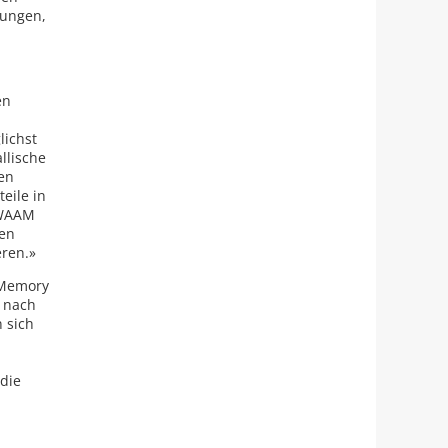
dungen,
en
lichst
llische
en
eile in
 WAAM
ren
eren.»
 Memory
, nach
 sich
 die