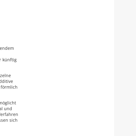
hmendem
 künftig
nzelne
dditive
 förmlich
möglicht
al und
Verfahren
ssen sich