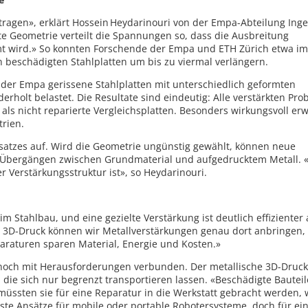
utragen», erklärt Hossein Heydarinouri von der Empa-Abteilung Ing
erte Geometrie verteilt die Spannungen so, dass die Ausbreitung
amt wird.» So konnten Forschende der Empa und ETH Zürich etwa 
 beschädigten Stahlplatten um bis zu viermal verlängern.
der Empa gerissene Stahlplatten mit unterschiedlich geformten
holt belastet. Die Resultate sind eindeutig: Alle verstärkten Pro
ls nicht reparierte Vergleichsplatten. Besonders wirkungsvoll er
trien.
nsatzes auf. Wird die Geometrie ungünstig gewählt, können neue
 Übergängen zwischen Grundmaterial und aufgedrucktem Metall. 
er Verstärkungsstruktur ist», so Heydarinouri.
Stahlbau, und eine gezielte Verstärkung ist deutlich effizienter 
ls 3D-Druck können wir Metallverstärkungen genau dort anbringen,
paraturen sparen Material, Energie und Kosten.»
is noch mit Herausforderungen verbunden. Der metallische 3D-Druck
 die sich nur begrenzt transportieren lassen. «Beschädigte Bauteil
müssten sie für eine Reparatur in die Werkstatt gebracht werden, 
 erste Ansätze für mobile oder portable Robotersysteme, doch für ei