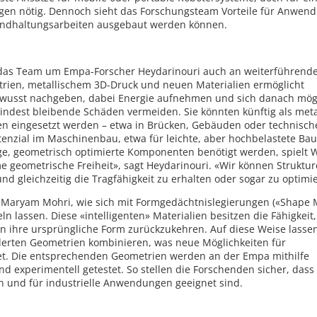
lungen nötig. Dennoch sieht das Forschungsteam Vorteile für Anwen
standhaltungsarbeiten ausgebaut werden können.
t das Team um Empa-Forscher Heydarinouri auch an weiterführend
trien, metallischem 3D-Druck und neuen Materialien ermöglicht
bewusst nachgeben, dabei Energie aufnehmen und sich danach mög
ndest bleibende Schäden vermeiden. Sie könnten künftig als meta
 eingesetzt werden – etwa in Brücken, Gebäuden oder technisch
enzial im Maschinenbau, etwa für leichte, aber hochbelastete Baut
ge, geometrisch optimierte Komponenten benötigt werden, spielt
e geometrische Freiheit», sagt Heydarinouri. «Wir können Struktu
nd gleichzeitig die Tragfähigkeit zu erhalten oder sogar zu optimi
n Maryam Mohri, wie sich mit Formgedächtnislegierungen («Shape
ln lassen. Diese «intelligenten» Materialien besitzen die Fähigkeit
n ihre ursprüngliche Form zurückzukehren. Auf diese Weise lassen
erten Geometrien kombinieren, was neue Möglichkeiten für
fnet. Die entsprechenden Geometrien werden an der Empa mithilfe
 experimentell getestet. So stellen die Forschenden sicher, dass
en und für industrielle Anwendungen geeignet sind.