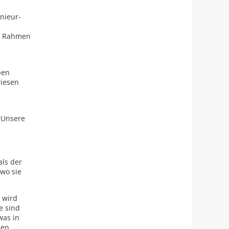
enieur-
im Rahmen
ben
wiesen
«Unsere
als der
 wo sie
 wird
e sind
was in
nen