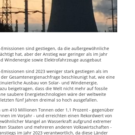
-Emissionen sind gestiegen, da die außergewöhnliche
ächtigt hat, aber der Anstieg war geringer als im Jahr
und Windenergie sowie Elektrofahrzeuge ausgebaut
Emissionen sind 2023 weniger stark gestiegen als im
 der Gesamtenergienachfrage beschleunigt hat, wie eine
ntinuierliche Ausbau von Solar- und Windenergie,
zu beigetragen, dass die Welt nicht mehr auf fossile
hne saubere Energietechnologien wäre der weltweite
letzten fünf Jahren dreimal so hoch ausgefallen.
n um 410 Millionen Tonnen oder 1,1 Prozent - gegenüber
nnen im Vorjahr - und erreichten einen Rekordwert von
gewöhnlicher Mangel an Wasserkraft aufgrund extremer
igten Staaten und mehreren anderen Volkswirtschaften -
anstiegs im Jahr 2023 verantwortlich, da diese Länder