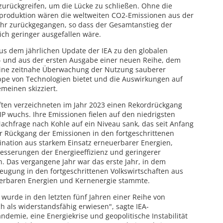
 zurückgreifen, um die Lücke zu schließen. Ohne die
produktion wären die weltweiten CO2-Emissionen aus der
hr zurückgegangen, so dass der Gesamtanstieg der
ch geringer ausgefallen wäre.
s dem jährlichen Update der IEA zu den globalen
 und aus der ersten Ausgabe einer neuen Reihe, dem
eine zeitnahe Überwachung der Nutzung sauberer
ppe von Technologien bietet und die Auswirkungen auf
meinen skizziert.
aften verzeichneten im Jahr 2023 einen Rekordrückgang
IP wuchs. Ihre Emissionen fielen auf den niedrigsten
Nachfrage nach Kohle auf ein Niveau sank, das seit Anfang
r Rückgang der Emissionen in den fortgeschrittenen
bination aus starkem Einsatz erneuerbarer Energien,
esserungen der Energieeffizienz und geringerer
. Das vergangene Jahr war das erste Jahr, in dem
eugung in den fortgeschrittenen Volkswirtschaften aus
erbaren Energien und Kernenergie stammte.
wurde in den letzten fünf Jahren einer Reihe von
ch als widerstandsfähig erwiesen", sagte IEA-
Pandemie, eine Energiekrise und geopolitische Instabilität