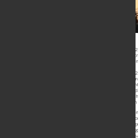
Die globalen energiebedingten CO2
Trockenheit die Wasserkraft beeintr
2022, da Technologien wie Solar- 
wurden.
Die globalen energiebedingten CO2-
Vorjahr, obwohl sich das Wachstum
neue Analyse der IEA zeigt. Der ko
Kernenergie und Elektroautos hat da
Brennstoffe zurückgreifen muss. O
Anstieg der CO2-Emissionen in den 
Im Jahr 2023 stiegen die Emissione
einem Anstieg von 490 Millionen To
37,4 Milliarden Tonnen. Ein außer
Trockenheit - in China, den Verein
ist für mehr als 40 % des Emissions