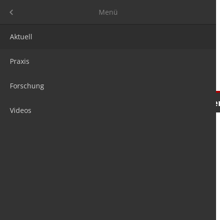
Menü
Menü
Aktuell
Praxis
Forschung
Nachrichten
Meinungen
Tre
Videos
is