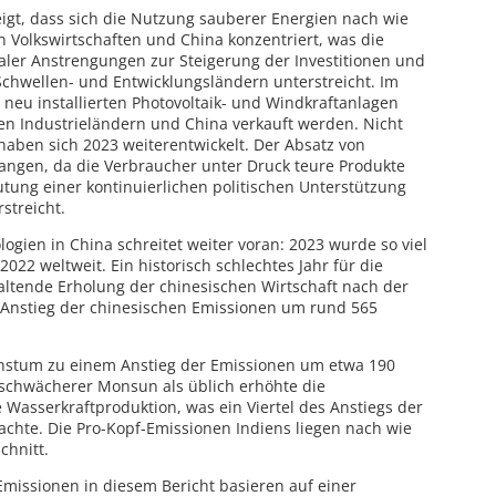
igt, dass sich die Nutzung sauberer Energien nach wie
en Volkswirtschaften und China konzentriert, was die
aler Anstrengungen zur Steigerung der Investitionen und
chwellen- und Entwicklungsländern unterstreicht. Im
 neu installierten Photovoltaik- und Windkraftanlagen
en Industrieländern und China verkauft werden. Nicht
haben sich 2023 weiterentwickelt. Der Absatz von
ngen, da die Verbraucher unter Druck teure Produkte
utung einer kontinuierlichen politischen Unterstützung
streicht.
ogien in China schreitet weiter voran: 2023 wurde so viel
 2022 weltweit. Ein historisch schlechtes Jahr für die
ltende Erholung der chinesischen Wirtschaft nach der
Anstieg der chinesischen Emissionen um rund 565
achstum zu einem Anstieg der Emissionen um etwa 190
 schwächerer Monsun als üblich erhöhte die
 Wasserkraftproduktion, was ein Viertel des Anstiegs der
hte. Die Pro-Kopf-Emissionen Indiens liegen nach wie
chnitt.
missionen in diesem Bericht basieren auf einer