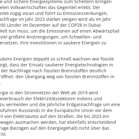
 und sichere Energiesysteme zum Scheitern bringen
elen Volkswirtschaften das Gegenteil erlebt. Der
eitet zügig voran und führt zu Emissionssenkungen,
chfrage im Jahr 2023 stärker steigen wird als im Jahr
t 200 Länder im Dezember auf der COP28 in Dubai
 Welt tun muss, um die Emissionen auf einen Abwärtspfad
r viel größere Anstrengungen, um Schwellen- und
ersetzen, ihre Investitionen in saubere Energien zu
bere Energien doppelt so schnell wachsen wie fossile
eigt, dass der Einsatz sauberer Energietechnologien in
 der Nachfrage nach fossilen Brennstoffen deutlich
röffnet, den Übergang weg von fossilen Brennstoffen in
.
rgie in den Stromnetzen der Welt ab 2019 wird
everbrauch der Elektrizitätssektoren Indiens und
 vermeiden und die jährliche Erdgasnachfrage um eine
sfuhren Russlands in die Europäische Union vor dem
l von Elektroautos auf den Straßen, die bis 2023 ein
euwagen ausmachen werden, hat ebenfalls entscheidend
rage (bezogen auf den Energiegehalt) nicht über das
ist.