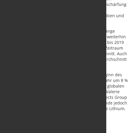
rohstoffintensiverer Aufschwung in China, eine Verschärfung
der geopolitischen Spannungen oder ungünstige
Witterungsbedingungen, die Preise in die Höhe treiben und
den Inflationsdruck wieder anheizen könnten."
Trotz der für dieses Jahr erwarteten starken Rückgänge
werden die Preise aller wichtigen Rohstoffgruppen weiterhin
deutlich über ihrem Durchschnittsniveau von 2015 bis 2019
liegen. Die europäischen Erdgaspreise werden im Zeitraum
2015-19 fast dreimal so hoch sein wie der Durchschnitt. Auch
die Energie- und Kohlepreise werden über dem Durchschnitt
vor der Pandemie liegen.
"Es wird erwartet, dass die Metallpreise, die zu Beginn des
Jahres leicht gestiegen sind, im Vergleich zum Vorjahr um 8 %
sinken werden, vor allem aufgrund der schwachen globalen
Nachfrage und des verbesserten Angebots", sagte Valerie
Mercer-Blackman, leitende Ökonomin in der Prospects Group
der Weltbank. "Längerfristig könnte die Energiewende jedoch
die Nachfrage nach einigen Metallen, insbesondere Lithium,
Kupfer und Nickel, erheblich steigern.
Quelle:
The World Bank
/ Foto: marketSTEEL