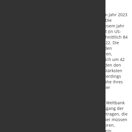
Insgesamt wird erwartet, dass die Rohstoffpreise im Jahr 2023
im Vergleich zum Vorjahr um 21 % sinken werden. Die
Energiepreise werden den Prognosen zufolge in diesem Jahr
um 26 % sinken. Der Preis für Rohöl der Sorte Brent (in US-
Dollar) wird in diesem Jahr voraussichtlich durchschnittlich 84
$ pro Barrel betragen - 16 % weniger als im Jahr 2022. Die
Erdgaspreise in Europa und den USA werden sich den
Prognosen zufolge zwischen 2022 und 2023 halbieren,
während die Kohlepreise im Jahr 2023 voraussichtlich um 42
% sinken werden. Auch die Düngemittelpreise werden den
Prognosen zufolge 2023 um 37 % sinken, was den stärksten
jährlichen Rückgang seit 1976 darstellen würde. Allerdings
liegen die Düngemittelpreise immer noch in der Nähe ihres
jüngsten Höchststandes, den sie zuletzt während der
Lebensmittelkrise 2008/09 erreicht hatten.
Ayhan Kose, der stellvertretende Chefvolkswirt der Weltbank
und Direktor der Prospects Group, sagte: "Der Rückgang der
Rohstoffpreise im vergangenen Jahr hat dazu beigetragen, die
globale Gesamtinflation zu senken. Die Zentralbanker müssen
jedoch wachsam bleiben, da eine Vielzahl von Faktoren,
darunter ein schwächer als erwartetes Ölangebot, ein