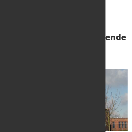
Weltbank erwartet sinkende
Metallpreise
28. Apr. 2023
von Hubert Hunscheidt