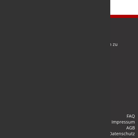
Newsletter
Bleiben Sie auf dem Laufenden und melden Sie sich zu
verschiedene Newsletter an.
Anmelden
FAQ
Impressum
AGB
Datenschutz