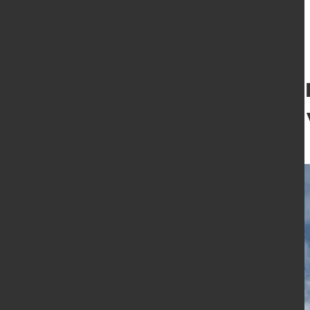
TANIOBIS treibt 
Ionen-Batterien
9. Juni 2022
von Angelika Albrecht