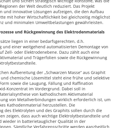
schaft und sichert strategisch wichtige Rohstoffe, was die
egionen der Welt deutlich reduziert. Das Projekt
ren und innovative Lösungen aufzeigen, die den Aufbau
e mit hoher Wirtschaftlichkeit bei gleichzeitig möglichst
ienz und minimalen Umweltbelastungen gewährleisten.
ozesse und Rückgewinnung des Elektrodenmaterials
ätze liegen in einer bedarfsgerechten, d.h.
ung und einer weitgehend automatisierten Demontage von
uf Zell- oder Elektrodenebene. Dazu zählt auch eine
ktivmaterial und Trägerfolien sowie die Rückgewinnung
ktrolytbestandteile.
schen Aufbereitung der „Schwarzen Masse“ aus Graphit
und chemische Lösemittel steht eine frühe und selektive
r Form sowie die Laugung, Fällung und Raffination
xid-Konzentrat im Vordergrund. Dabei soll in
terialsynthese von kathodischem Aktivmaterial
ung von Metallverbindungen wirklich erforderlich ist, um
rkes Kathodenmaterial herzustellen. Die
g des Elektrolyten und des Graphits sollen durch die
en zeigen, dass auch wichtige Elektrolytbestandteile und
d wieder in batterietauglicher Qualität in der
önnen. Sämtliche Verfahrensschritte werden ganzheitlich