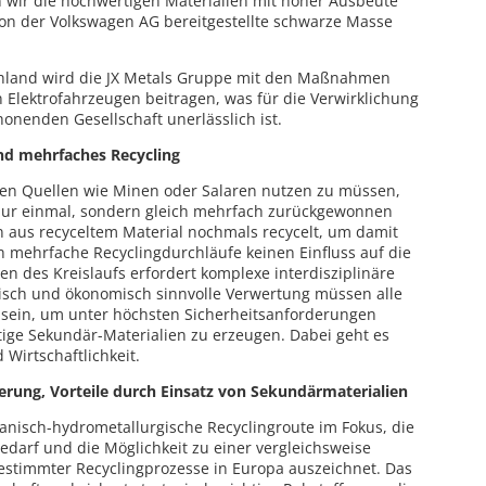
en wir die hochwertigen Materialien mit hoher Ausbeute
on der Volkswagen AG bereitgestellte schwarze Masse
chland wird die JX Metals Gruppe mit den Maßnahmen
n Elektrofahrzeugen beitragen, was für die Verwirklichung
onenden Gesellschaft unerlässlich ist.
nd mehrfaches Recycling
en Quellen wie Minen oder Salaren nutzen zu müssen,
t nur einmal, sondern gleich mehrfach zurückgewonnen
 aus recyceltem Material nochmals recycelt, um damit
mehrfache Recyclingdurchläufe keinen Einfluss auf die
en des Kreislaufs erfordert komplexe interdisziplinäre
ogisch und ökonomisch sinnvolle Verwertung müssen alle
sein, um unter höchsten Sicherheitsanforderungen
tige Sekundär-Materialien zu erzeugen. Dabei geht es
Wirtschaftlichkeit.
erung, Vorteile durch Einsatz von Sekundärmaterialien
hanisch-hydrometallurgische Recyclingroute im Fokus, die
edarf und die Möglichkeit zu einer vergleichsweise
estimmter Recyclingprozesse in Europa auszeichnet. Das