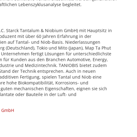
ftlichen Lebenszyklusanalyse begleitet.
.C. Starck Tantalum & Niobium GmbH) mit Hauptsitz in
roduzent mit über 60 Jahren Erfahrung in der
ien auf Tantal- und Niob-Basis. Niederlassungen
g (Deutschland), Tokio und Mito (Japan), Map Ta Phut
 Unternehmen fertigt Lösungen für unterschiedlichste
 für Kunden aus den Branchen Automotive, Energy,
Industrie und Medizintechnik. TANIOBIS bietet zudem
tand der Technik entsprechen. Auch in neuen
additiven Fertigung, spielen Tantal und Niob eine
re hohe Biokompatibilität, Korrosions- und
 guten mechanischen Eigenschaften, eignen sie sich
antate oder Bauteile in der Luft- und
S GmbH