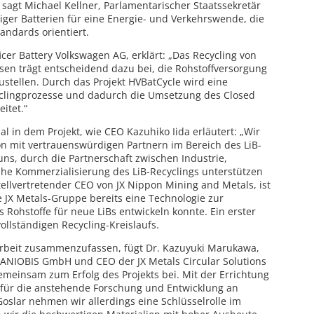
, sagt Michael Kellner, Parlamentarischer Staatssekretär
iger Batterien für eine Energie- und Verkehrswende, die
andards orientiert.
icer Battery Volkswagen AG, erklärt: „Das Recycling von
en trägt entscheidend dazu bei, die Rohstoffversorgung
ustellen. Durch das Projekt HVBatCycle wird eine
yclingprozesse und dadurch die Umsetzung des Closed
itet.“
l in dem Projekt, wie CEO Kazuhiko Iida erläutert: „Wir
on mit vertrauenswürdigen Partnern im Bereich des LiB-
ns, durch die Partnerschaft zwischen Industrie,
he Kommerzialisierung des LiB-Recyclings unterstützen
tellvertretender CEO von JX Nippon Mining and Metals, ist
 JX Metals-Gruppe bereits eine Technologie zur
 Rohstoffe für neue LiBs entwickeln konnte. Ein erster
vollständigen Recycling-Kreislaufs.
beit zusammenzufassen, fügt Dr. Kazuyuki Marukawa,
 TANIOBIS GmbH und CEO der JX Metals Circular Solutions
meinsam zum Erfolg des Projekts bei. Mit der Errichtung
 für die anstehende Forschung und Entwicklung an
slar nehmen wir allerdings eine Schlüsselrolle im