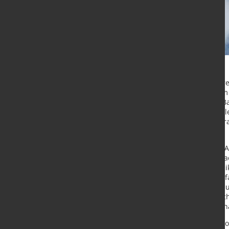
TANIOBIS beteiligt sich mit mehre
Forschungseinrichtungen an einem 
zum Recycling von Lithium-Ionen-Bat
Forschungskonsortiums "HVBatCycle"
Kathodenmetalle, Elektrolyt und Gr
führen.
Unter der Leitung der Volkswagen A
AG und mit Forschern der RWTH Aac
für Schicht- und Oberflächentechni
für das Recycling notwendigen Verf
Bundesministerium für Wirtschaft 
Industrie, Regierung und Wissensch
Kommerzialisierung des aus Nachha
„Die europäische Batterie-Produktio