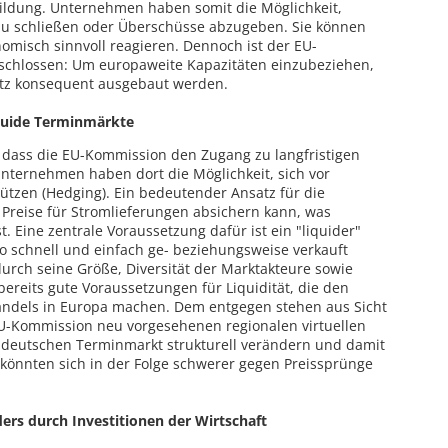
sbildung. Unternehmen haben somit die Möglichkeit,
 zu schließen oder Überschüsse abzugeben. Sie können
misch sinnvoll reagieren. Dennoch ist der EU-
schlossen: Um europaweite Kapazitäten einzubeziehen,
etz konsequent ausgebaut werden.
iquide Terminmärkte
 dass die EU-Kommission den Zugang zu langfristigen
nternehmen haben dort die Möglichkeit, sich vor
tzen (Hedging). Ein bedeutender Ansatz für die
r Preise für Stromlieferungen absichern kann, was
t. Eine zentrale Voraussetzung dafür ist ein "liquider"
o schnell und einfach ge- beziehungsweise verkauft
urch seine Größe, Diversität der Marktakteure sowie
reits gute Voraussetzungen für Liquidität, die den
ndels in Europa machen. Dem entgegen stehen aus Sicht
EU-Kommission neu vorgesehenen regionalen virtuellen
deutschen Terminmarkt strukturell verändern und damit
könnten sich in der Folge schwerer gegen Preissprünge
rs durch Investitionen der Wirtschaft