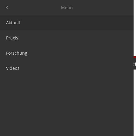
Menü
Menü
Aktuell
Praxis
Forschung
Nachrichten
Meinungen
Tre
Videos
is