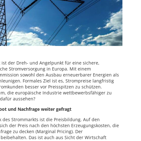
st der Dreh- und Angelpunkt für eine sichere,
che Stromversorgung in Europa. Mit einem
mmission sowohl den Ausbau erneuerbarer Energien als
eunigen. Formales Ziel ist es, Strompreise langfristig
romkunden besser vor Preisspitzen zu schützen.
um, die europäische Industrie wettbewerbsfähiger zu
dafür aussehen?
ebot und Nachfrage weiter gefragt
k des Strommarkts ist die Preisbildung. Auf den
 sich der Preis nach den höchsten Erzeugungskosten, die
rage zu decken (Marginal Pricing). Der
eibehalten. Das ist auch aus Sicht der Wirtschaft