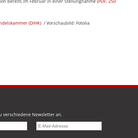
on bereits im Februar in einer Stellungnahme
(PDF, 250
andelskammer (DIHK)
/ Vorschaubild: Fotolia
u verschiedene Newsletter an.