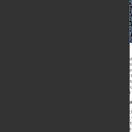
Der europäische Strombinnenmarkt i
kostengünstige und umweltfreundli
Reformvorschlag möchte die EU-Ko
auch den Ausstieg aus Erdgas beschl
vorhersehbarer zu gestalten, um St
Letztendlich geht es aber auch dar
machen. Wie muss der Strommarkt 
Effiziente Preisbildung durch Ang
Das Wichtigste bleibt: Das Herzstüc
kurzfristigen "Spotmärkten" richtet
benötigt werden, um die Stromnachf
Kommissionsvorschlag möchte dies b