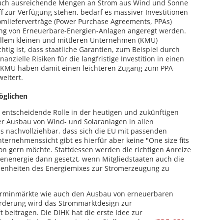
uch ausreichende Mengen an Strom aus Wind und Sonne
f zur Verfügung stehen, bedarf es massiver Investitionen
romlieferverträge (Power Purchase Agreements, PPAs)
ng von Erneuerbare-Energien-Anlagen angeregt werden.
llem kleinen und mittleren Unternehmen (KMU)
htig ist, dass staatliche Garantien, zum Beispiel durch
nanzielle Risiken für die langfristige Investition in einen
n. KMU haben damit einen leichteren Zugang zum PPA-
eitert.
öglichen
 entscheidende Rolle in der heutigen und zukünftigen
r Ausbau von Wind- und Solaranlagen in allen
 es nachvollziehbar, dass sich die EU mit passenden
ernehmenssicht gibt es hierfür aber keine "One size fits
ion gern möchte. Stattdessen werden die richtigen Anreize
nenenergie dann gesetzt, wenn Mitgliedstaaten auch die
benheiten des Energiemixes zur Stromerzeugung zu
 Terminmärkte wie auch den Ausbau von erneuerbaren
rderung wird das Strommarktdesign zur
 beitragen. Die DIHK hat die erste Idee zur