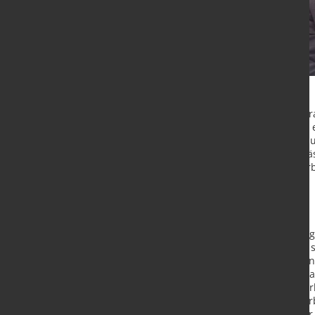
Der russische Einmarsch in der Ukr
Flächenland Europas viel Leid. Das 
vielfältiger Weise vom Krieg selbst 
Rückmeldungen berichtet DIHK-Prä
Unternehmer, gerade auch mit Verbi
sinnlosen Krieg.“
Status quo
Am stärksten betroffen ist das Krie
Einwohnern. Mehr als eine Million 
Millionen sind innerhalb der Ukrain
deutsche Unternehmen mit insgesam
Viele von ihnen mussten aus Siche
möglich, zunächst die Löhne weiter
stellen: Ein einigermaßen normaler 