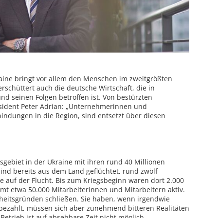
aine bringt vor allem den Menschen im zweitgrößten
erschüttert auch die deutsche Wirtschaft, die in
und seinen Folgen betroffen ist. Von bestürzten
sident Peter Adrian: „Unternehmerinnen und
ndungen in die Region, sind entsetzt über diesen
gsgebiet in der Ukraine mit ihren rund 40 Millionen
sind bereits aus dem Land geflüchtet, rund zwölf
e auf der Flucht. Bis zum Kriegsbeginn waren dort 2.000
t etwa 50.000 Mitarbeiterinnen und Mitarbeitern aktiv.
rheitsgründen schließen. Sie haben, wenn irgendwie
bezahlt, müssen sich aber zunehmend bitteren Realitäten
Betrieb ist auf absehbare Zeit nicht möglich.