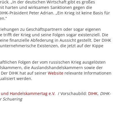
rück. „In der deutschen Wirtschaft gibt es großes
k mit harten und wirksamen Sanktionen gegen die
IHK-Präsident Peter Adrian. „Ein Krieg ist keine Basis für
en.“
iehungen zu Geschäftspartnern oder sogar eigenen
 trifft der Krieg und seine Folgen sogar existenziell. Die
eine finanzielle Abfederung in Aussicht gestellt. Der DIHK
nternehmerische Existenzen, die jetzt auf der Kippe
haftlichen Folgen der vom russischen Krieg ausgelösten
delskammern, die Auslandshandelskammern sowie der
Der DIHK hat auf seiner
Website
relevante Informationen
tualisiert werden.
- und Handelskammertag e.V.
/ Vorschaubild:
DIHK
,
DIHK-
er Schuering