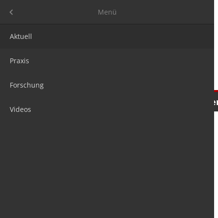
Menü
Menü
Aktuell
Praxis
Forschung
Nachrichten
Meinungen
Tre
Videos
is